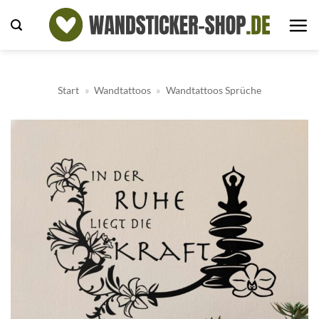
Zum
Inhalt
springen
Start
»
Wandtattoos
»
Wandtattoos Sprüche