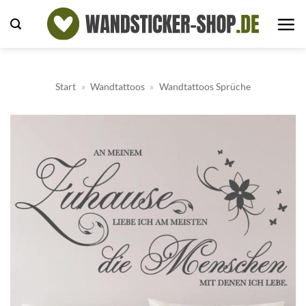
Zum
Inhalt
springen
Start
»
Wandtattoos
»
Wandtattoos Sprüche