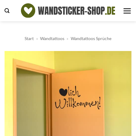
Zum
Inhalt
springen
Start
»
Wandtattoos
»
Wandtattoos Sprüche