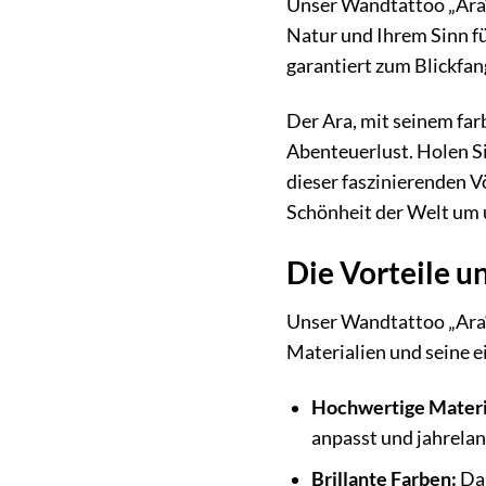
Unser Wandtattoo „Ara“ 
Natur und Ihrem Sinn f
garantiert zum Blickfa
Der Ara, mit seinem far
Abenteuerlust. Holen Si
dieser faszinierenden V
Schönheit der Welt um 
Die Vorteile u
Unser Wandtattoo „Ara“
Materialien und seine e
Hochwertige Materi
anpasst und jahrelan
Brillante Farben:
Dan