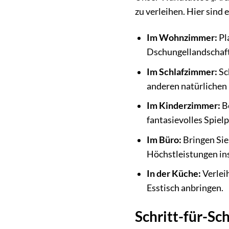
zu verleihen. Hier sind 
Im Wohnzimmer:
Pl
Dschungellandschaft
Im Schlafzimmer:
Sc
anderen natürlichen
Im Kinderzimmer:
Be
fantasievolles Spielp
Im Büro:
Bringen Sie 
Höchstleistungen ins
In der Küche:
Verlei
Esstisch anbringen.
Schritt-für-Sc