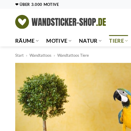
Zum
❤ ÜBER 3.000 MOTIVE
Inhalt
springen
RÄUME
MOTIVE
NATUR
TIERE
Start
»
Wandtattoos
»
Wandtattoos Tiere