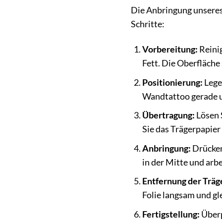
Die Anbringung unseres 
Schritte:
Vorbereitung:
Reinig
Fett. Die Oberfläche 
Positionierung:
Legen
Wandtattoo gerade u
Übertragung:
Lösen S
Sie das Trägerpapier
Anbringung:
Drücken
in der Mitte und arbe
Entfernung der Träge
Folie langsam und gl
Fertigstellung:
Überp