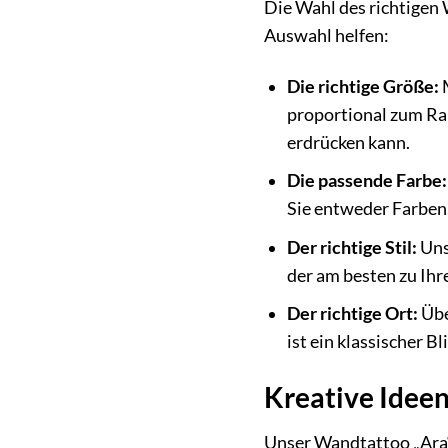
Die Wahl des richtigen 
Auswahl helfen:
Die richtige Größe:
M
proportional zum Ra
erdrücken kann.
Die passende Farbe:
Sie entweder Farben,
Der richtige Stil:
Unse
der am besten zu Ihr
Der richtige Ort:
Übe
ist ein klassischer B
Kreative Ideen
Unser Wandtattoo „Ara“