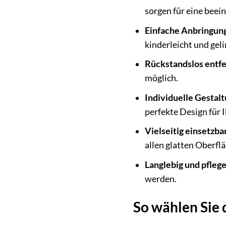
sorgen für eine beei
Einfache Anbringun
kinderleicht und ge
Rückstandslos entfe
möglich.
Individuelle Gestal
perfekte Design für 
Vielseitig einsetzbar
allen glatten Oberfl
Langlebig und pflege
werden.
So wählen Sie 