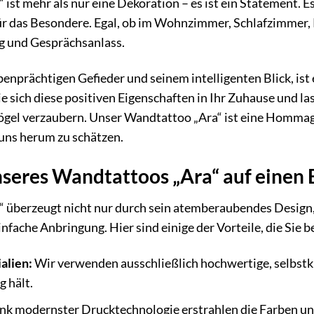
ist mehr als nur eine Dekoration – es ist ein Statement. E
ür das Besondere. Egal, ob im Wohnzimmer, Schlafzimmer,
ng und Gesprächsanlass.
benprächtigen Gefieder und seinem intelligenten Blick, ist 
e sich diese positiven Eigenschaften in Ihr Zuhause und la
ögel verzaubern. Unser Wandtattoo „Ara“ ist eine Hommage
uns herum zu schätzen.
nseres Wandtattoos „Ara“ auf einen 
 überzeugt nicht nur durch sein atemberaubendes Design,
infache Anbringung. Hier sind einige der Vorteile, die Sie
alien:
Wir verwenden ausschließlich hochwertige, selbstkl
g hält.
k modernster Drucktechnologie erstrahlen die Farben uns