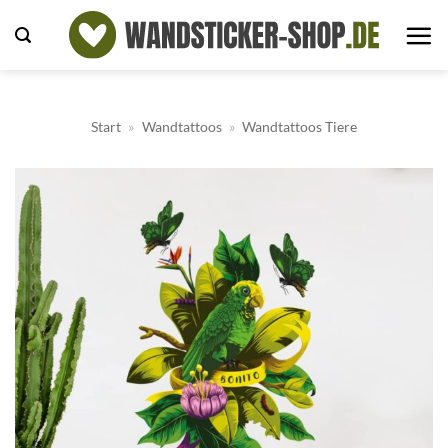
Zum
Inhalt
springen
Start
»
Wandtattoos
»
Wandtattoos Tiere