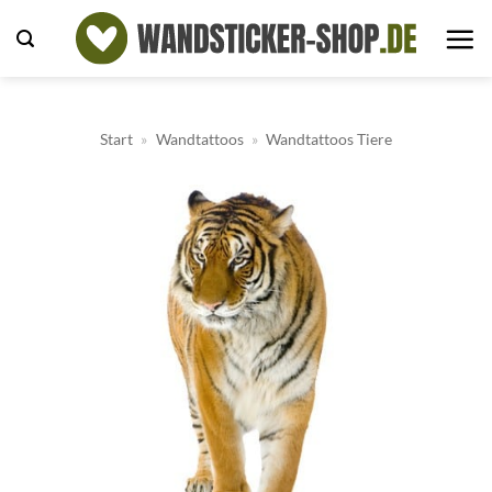
Zum
Inhalt
springen
Start
»
Wandtattoos
»
Wandtattoos Tiere