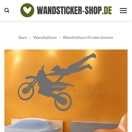
Zum
Inhalt
springen
Start
»
Wandtattoos
»
Wandtattoos Kinderzimmer