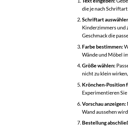
Text eingeben:
Geben
die je nach Schriftart
Schriftart auswähle
Kinderzimmers und zu
Geschmack die passe
Farbe bestimmen:
Wä
Wände und Möbel im 
Größe wählen:
Passe
nicht zu klein wirken
Krönchen-Position f
Experimentieren Sie 
Vorschau anzeigen:
Wand aussehen wird. 
Bestellung abschlie