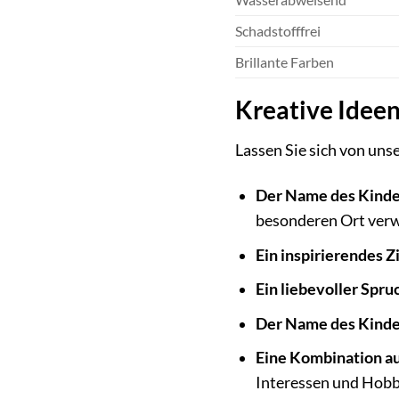
Schadstofffrei
Brillante Farben
Kreative Ideen
Lassen Sie sich von uns
Der Name des Kinde
besonderen Ort verw
Ein inspirierendes Zi
Ein liebevoller Spru
Der Name des Kinde
Eine Kombination au
Interessen und Hobb