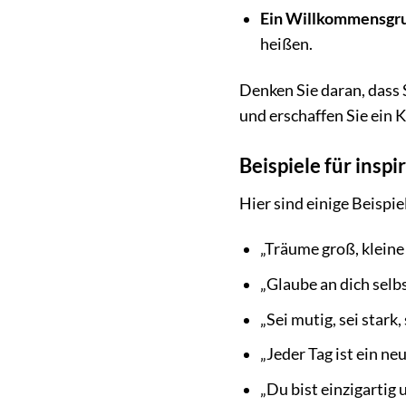
Ein Willkommensgru
heißen.
Denken Sie daran, dass S
und erschaffen Sie ein 
Beispiele für insp
Hier sind einige Beispi
„Träume groß, kleine 
„Glaube an dich selbs
„Sei mutig, sei stark, 
„Jeder Tag ist ein ne
„Du bist einzigartig 