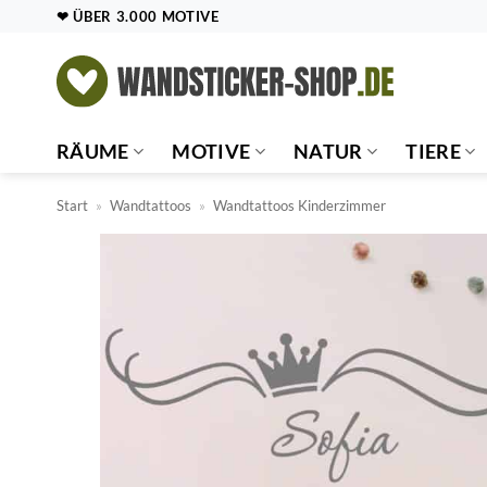
Zum
❤ ÜBER 3.000 MOTIVE
Inhalt
springen
RÄUME
MOTIVE
NATUR
TIERE
Start
»
Wandtattoos
»
Wandtattoos Kinderzimmer