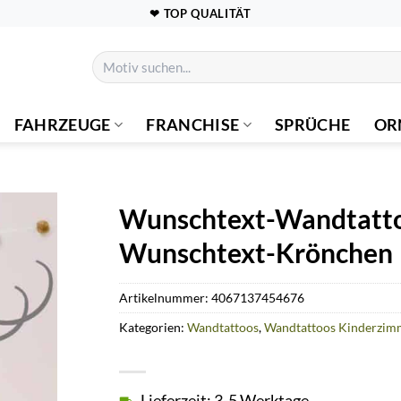
❤ TOP QUALITÄT
Suchen
nach:
FAHRZEUGE
FRANCHISE
SPRÜCHE
OR
Wunschtext-Wandtatt
Wunschtext-Krönchen
Artikelnummer:
4067137454676
Kategorien:
Wandtattoos
,
Wandtattoos Kinderzim
Lieferzeit: 3-5 Werktage